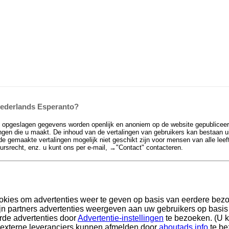
 Nederlands Esperanto?
e opgeslagen gegevens worden openlijk en anoniem op de website gepubliceer
en die u maakt. De inhoud van de vertalingen van gebruikers kan bestaan uit 
de gemaakte vertalingen mogelijk niet geschikt zijn voor mensen van alle leef
eursrecht, enz. u kunt ons per e-mail, →
"Contact"
contacteren.
okies om advertenties weer te geven op basis van eerdere bez
n partners advertenties weergeven aan uw gebruikers op basis v
rde advertenties door
Advertentie-instellingen
te bezoeken. (U k
 externe leveranciers kunnen afmelden door
aboutads.info
te be